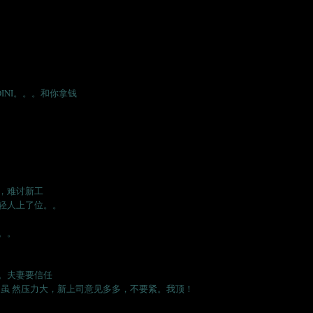
PADINI。。。和你拿钱
，难讨新工
轻人上了位。。
。。
。夫妻要信任
。虽 然压力大，新上司意见多多，不要紧。我顶！