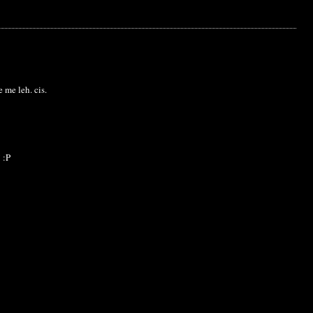
e me leh. cis.
 :P