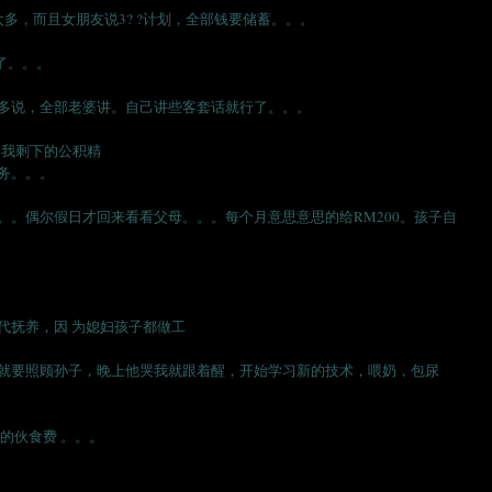
多，而且女朋友说3? ?计划，全部钱要储蓄。。。
了。。。
多说，全部老婆讲。自己讲些客套话就行了。。。
 我剩下的公积精
务。。。
。。偶尔假日才回来看看父母。。。每个月意思意思的给RM200。孩子自
代抚养，因 为媳妇孩子都做工
就要照顾孙子，晚上他哭我就跟着醒，开始学习新的技术，喂奶，包尿
的伙食费 。。。