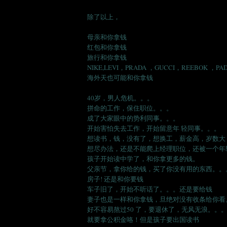
除了以上，
母亲和你拿钱
红包和你拿钱
旅行和你拿钱
NIKE,LEVI，PRADA ，GUCCI，REEBOK ，
海外天也可能和你拿钱
40岁，男人危机。。。
拼命的工作，保住职位。。。
成了大家眼中的势利同事。。。
开始害怕失去工作，开始留意年 轻同事。。。
想读书，钱，没有了，想换工，薪金高，岁数大
想尽办法，还是不能爬上经理职位，还被一个年
孩子开始读中学了，和你拿更多的钱。
父亲节，拿你给的钱，买了你没有用的东西。。
房子! 还是和你要钱
车子旧了，开始不听话了。。。还是要给钱
妻子也是一样和你拿钱，旦绝对没有收条给你看
好不容易熬过50 了，要退休了，无风无浪。。
就要拿公积金咯！但是孩子要出国读书