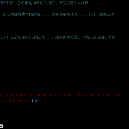
回归平静。忽然想起30年前的约定，决定和妻子去旅行。。。。
。自己的腰骨也常闹别扭。。。医生说要多休息。。。孩子已经抱回孙
见为什么老头没有起来扫地。。。想去房里骂我，但我已经回到天国去
e, i apologize because of my laziness to translate this long
uys still can try
this
. =)