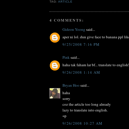
TAG:
ARTICLE
4 COMMENTS:
Gideon Yoong
said...
aper ni lol. dun give face to banana ppl lik
9/25/2008 7:16 PM
Pink
said...
haha tak faham lar bf... translate to english!
9/26/2008 1:14 AM
Bryan Hoo
said...
haha
sorry
coz the article too long already
lazy to translate into english.
=p
9/26/2008 10:27 AM