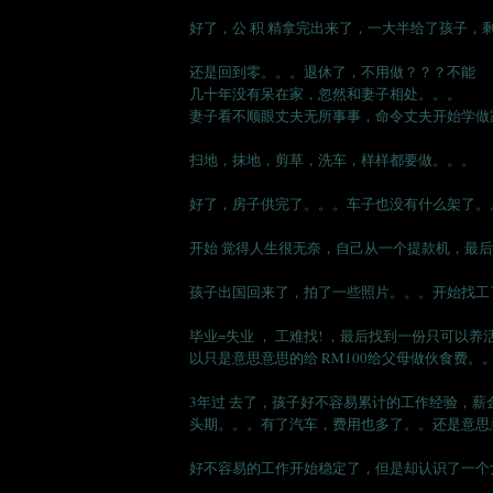
好了，公 积 精拿完出来了，一大半给了孩子，
还是回到零。。。退休了，不用做？？？不能
几十年没有呆在家，忽然和妻子相处。。。
妻子看不顺眼丈夫无所事事，命令丈夫开始学做
扫地，抹地，剪草，洗车，样样都要做。。。
好了，房子供完了。。。车子也没有什么架了。
开始 觉得人生很无奈，自己从一个提款机，最
孩子出国回来了，拍了一些照片。。。开始找工
毕业=失业 ， 工难找! ，最后找到一份只可
以只是意思意思的给 RM100给父母做伙食费。
3年过 去了，孩子好不容易累计的工作经验，
头期。。。有了汽车，费用也多了。。还是意思意
好不容易的工作开始稳定了，但是却认识了一个