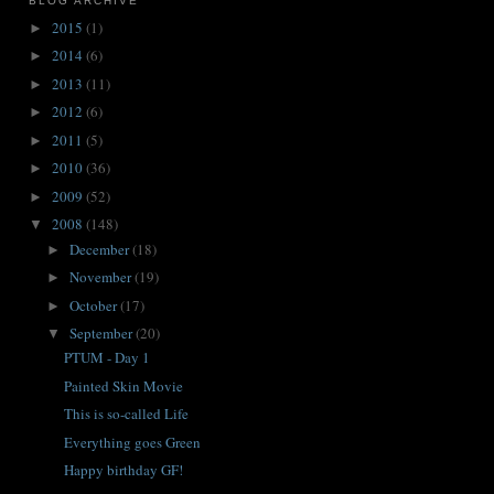
BLOG ARCHIVE
2015
(1)
►
2014
(6)
►
2013
(11)
►
2012
(6)
►
2011
(5)
►
2010
(36)
►
2009
(52)
►
2008
(148)
▼
December
(18)
►
November
(19)
►
October
(17)
►
September
(20)
▼
PTUM - Day 1
Painted Skin Movie
This is so-called Life
Everything goes Green
Happy birthday GF!