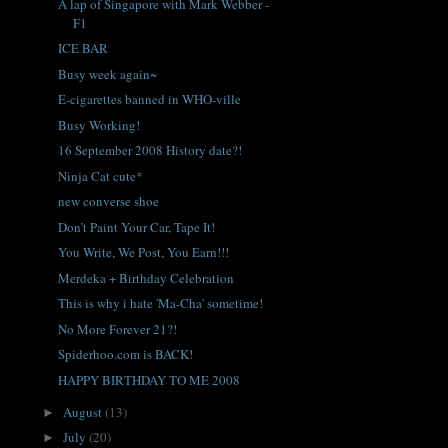
A lap of Singapore with Mark Webber -
F1
ICE BAR
Busy week again~
E-cigarettes banned in WHO-ville
Busy Working!
16 September 2008 History date?!
Ninja Cat cute*
new converse shoe
Don’t Paint Your Car, Tape It!
You Write, We Post, You Earn!!!
Merdeka + Birthday Celebration
This is why i hate 'Ma-Cha' sometime!
No More Forever 21?!
Spiderhoo.com is BACK!
HAPPY BIRTHDAY TO ME 2008
August
(13)
►
July
(20)
►