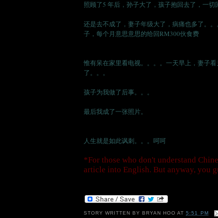
照顾了5 年后，孙子大了，孩子抱回去了，一切
还是去不成了，妻子年级大了，病痛也多了。。
子，每个月意思意思的给回RM300伙食费
惟有呆在家里看电视。。。。一天早上，妻子看
了。。。
孩子为我做了后事。。。
最后我成了一张照片。
人生就是如此讽刺。。。呵呵
*For those who don't understand Chines
article into English. But anyway, you g
STORY WRITTEN BY
BRYAN HOO
AT
5:51 PM