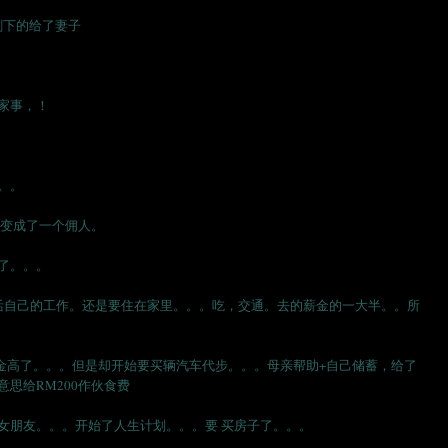
剩下的给了妻子
家事，！
。。
后变成了一个佣人。
了。。。
以养活自己的工作。还是要住在家里。。。吃，交通。去的薪金的一大半。。所
。
薪金高了。。。但是却开始要买辆汽车代步。。。母亲帮助+自己储蓄，给了
思给RM200作伙食费
女朋友。。。开始了人生计划。。。要 买房子了。。。