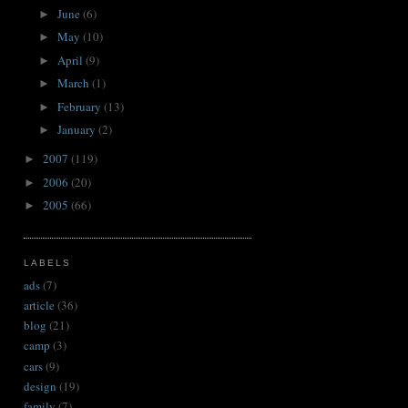
June
(6)
►
May
(10)
►
April
(9)
►
March
(1)
►
February
(13)
►
January
(2)
►
2007
(119)
►
2006
(20)
►
2005
(66)
►
LABELS
ads
(7)
article
(36)
blog
(21)
camp
(3)
cars
(9)
design
(19)
family
(7)