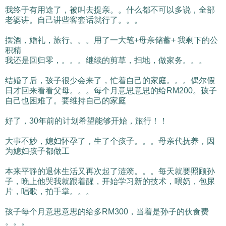
我终于有用途了，被叫去提亲。。什么都不可以多说，全部
老婆讲。自己讲些客套话就行了。。。
摆酒，婚礼，旅行。。。用了一大笔+母亲储蓄+ 我剩下的公
积精
我还是回归零，。。。继续的剪草，扫地，做家务。。。
结婚了后，孩子很少会来了，忙着自己的家庭。。。偶尔假
日才回来看看父母。。。每个月意思意思的给RM200。孩子
自己也困难了。要维持自己的家庭
好了，30年前的计划希望能够开始，旅行！！
大事不妙，媳妇怀孕了，生了个孩子。。。母亲代抚养，因
为媳妇孩子都做工
本来平静的退休生活又再次起了涟漪。。。每天就要照顾孙
子，晚上他哭我就跟着醒，开始学习新的技术，喂奶，包尿
片，唱歌，拍手掌。。。
孩子每个月意思意思的给多RM300，当着是孙子的伙食费
。。。