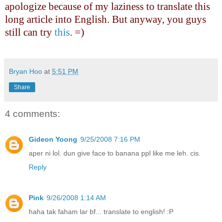
apologize because of my laziness to translate this
long article into English. But anyway, you guys
still can try
this
. =)
Bryan Hoo
at
5:51 PM
Share
4 comments:
Gideon Yoong
9/25/2008 7:16 PM
aper ni lol. dun give face to banana ppl like me leh. cis.
Reply
Pink
9/26/2008 1:14 AM
haha tak faham lar bf... translate to english! :P