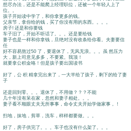
想尽办法，还是不能爬上经理职位，还被一个年轻人上了
位。。
孩子开始读中学了，和你拿更多的钱。
父亲节，拿你给的钱，买了你没有用的东西。。。。
房子! 还是和你要钱
车子旧了，开始不听话了。。。还是要给钱
妻子也是一样和你拿钱，旦绝对没有收条给你看。夫妻要信
任
好不容易熬过50 了，要退休了，无风无浪。。。虽 然压力
大，新上司意见多多，不要紧。我顶！
就要拿公积金咯！但是孩子要出国读书
好了，公 积 精拿完出来了，一大半给了孩子，剩下的给了妻
子
还是回到零。。。退休了，不用做？？？不能
几十年没有呆在家，忽然和妻子相处。。。
妻子看不顺眼丈夫无所事事，命令丈夫开始学做家事，！
扫地，抹地，剪草，洗车，样样都要做。。。
好了，房子供完了。。。车子也没有什么架了。。。