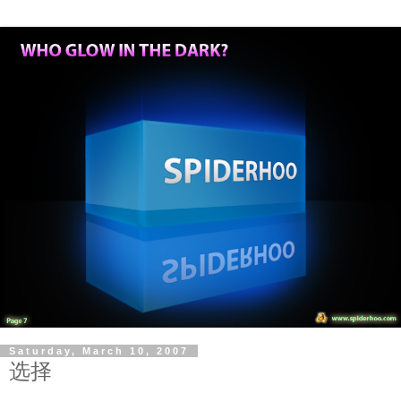
Saturday, March 10, 2007
选择