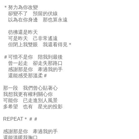
＊努力為你改變
卻變不了 預留的伏線
以為在你身邊 那也算永遠
彷彿還是昨天
可是昨天 己非常遙遠
但閉上我雙眼 我還看得見＊
＃可惜不是你 陪我到最後
曾一起走 卻走失那路口
感謝那是你 牽過我的手
還能感受那溫柔＃
那一段 我們曾心貼著心
我想我更有權利關心你
可能你 已走進別人風景
多希望 也有 星光的投影
REPEAT＊＃＃
感謝那是你 牽過我的手
還能溫暖我胸口