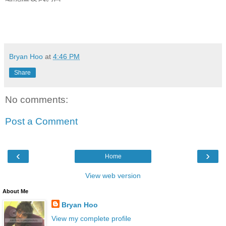
Bryan Hoo
at
4:46 PM
Share
No comments:
Post a Comment
‹
›
Home
View web version
About Me
Bryan Hoo
View my complete profile