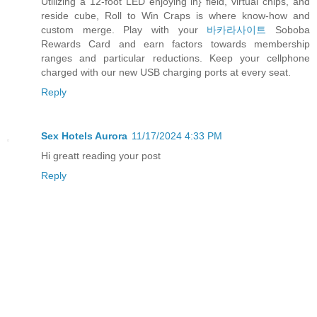
Utilizing a 12-foot LED enjoying in} field, virtual chips, and
reside cube, Roll to Win Craps is where know-how and
custom merge. Play with your
바카라사이트
Soboba
Rewards Card and earn factors towards membership
ranges and particular reductions. Keep your cellphone
charged with our new USB charging ports at every seat.
Reply
Sex Hotels Aurora
11/17/2024 4:33 PM
Hi greatt reading your post
Reply